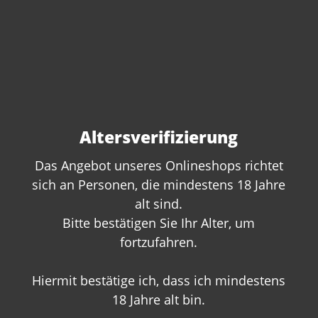
Crozes-Hermitage 2020 E. Guigal
Altersverifizierung
Content:
0.75 Liter
(€32.67* / 1 Liter)
€24.50*
Das Angebot unseres Onlineshops richtet
sich an Personen, die mindestens 18 Jahre
alt sind.
Bitte bestätigen Sie Ihr Alter, um
fortzufahren.
Hiermit bestätige ich, dass ich mindestens
18 Jahre alt bin.