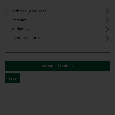
Technically required
Statistics
Marketing
Comfort features
Cornas "Jouvet" 2023 Francois Villard
Content:
0.75 Liter
(€76.00* / 1 Liter)
Accept all cookies
€57.00*
Save