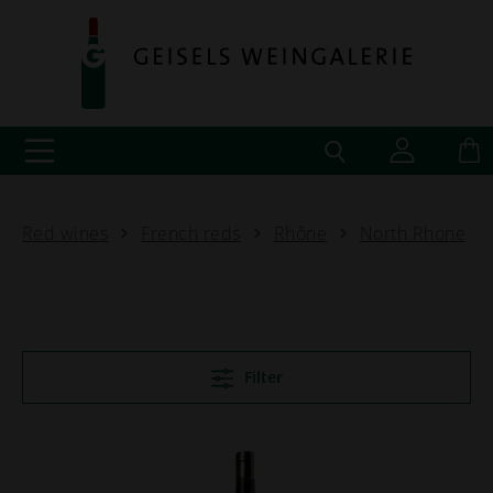
Red wines
French reds
Rhône
North Rhone
Filter