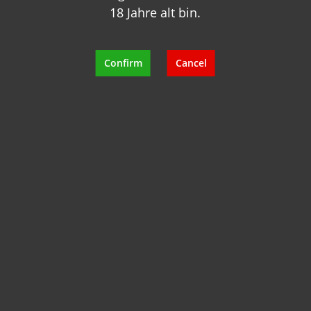
18 Jahre alt bin.
Confirm
Cancel
Probepaket: Layla Alkoholfrei - 3 x
Layla Sparkling Weiss - 3 x Layla
Sparkling Rose Markus Huber
Content:
4.5 Liter
(€17.11* / 1 Liter)
€77.00*
€86.70*
(11.19% saved)
%