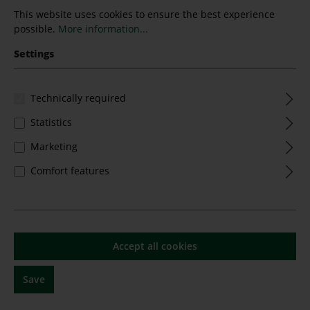
This website uses cookies to ensure the best experience
possible.
More information...
Settings
Technically required
Statistics
6er Paket Saugeil Cuvée 2024 trocken
- Sauer & Geisel
Marketing
Comfort features
Content:
4.5 Liter
(€15.33* / 1 Liter)
€69.00*
€81.00*
(14.81% saved)
Accept all cookies
Save
%