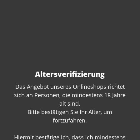
Probepaket: frische trockene
Weissweine 2025
Altersverifizierung
Content:
4.5 Liter
(€14.67* / 1 Liter)
€66.00*
€79.00*
(16.46% saved)
Das Angebot unseres Onlineshops richtet
sich an Personen, die mindestens 18 Jahre
alt sind.
Bitte bestätigen Sie Ihr Alter, um
fortzufahren.
%
Hiermit bestätige ich, dass ich mindestens