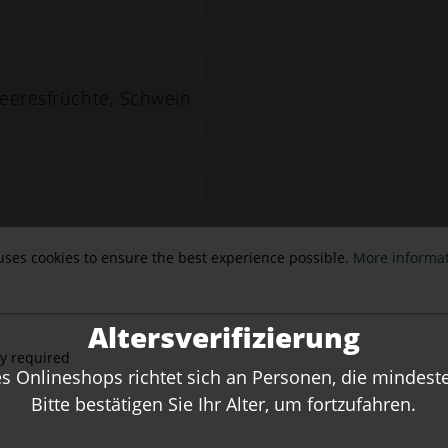
eeresfrüchte
,
Schwein
uses cookies to ensure the best experience possible.
More informat
Altersverifizierung
ly required
 Onlineshops richtet sich an Personen, die mindesten
Bitte bestätigen Sie Ihr Alter, um fortzufahren.
Recommendations for You