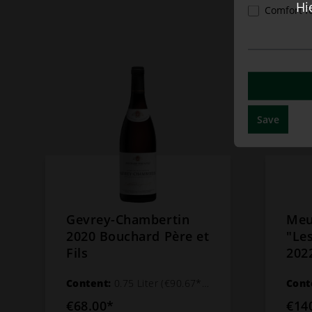
Hi
Comfort f
Save
Gevrey-Chambertin
Meu
2020 Bouchard Père et
"Le
Fils
202
Fils
Content:
0.75 Liter
(€90.67* / 1 Liter)
Cont
€68.00*
€14