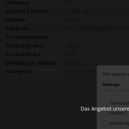
Jahrgang:
2021
Alcohol Content:
13,5 % vol.
Flavour:
trocken
Passt zu:
Fisch
,
Gefluegel
,
Kaese
,
M
Trinktemperatur:
12 ° C
Trinkreife von:
2023
Trinkreife bis:
2035
Content per Bottle:
0,75 l
Allergens:
Enthält Sulfite
This website 
Settings
Technical
Das Angebot unseres
Statistics
Marketing