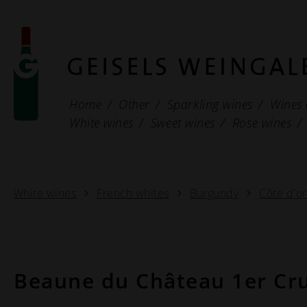
Home
Other
Sparkling wines
Wines 
White wines
Sweet wines
Rose wines
White wines
French whites
Burgundy
Côte d'or
Beaune du Château 1er Cru