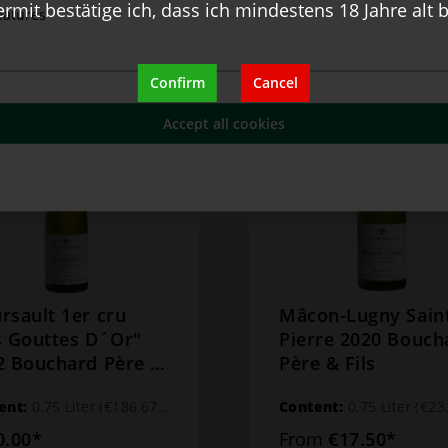
ermit bestätige ich, dass ich mindestens 18 Jahre alt b
eatures
Confirm
Cancel
Accept all cookies
rsault 1er cru
Mâcon-Lugny Sain
s Gouttes D´Or"
Pierre 2020 Bouch
2 Bouchard Père et
Père & Fils
ent:
0.75 Liter
(€186.67* / 1 Liter)
Content:
0.75 Liter
(€23.33* /
0.00*
From
€17.50*