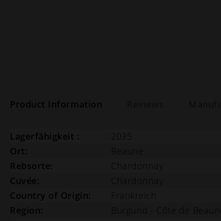
Product Information
Reviews
Manufa
Lagerfähigkeit :
2035
Ort:
Beaune
Rebsorte:
Chardonnay
Cuvée:
Chardonnay
Country of Origin:
Frankreich
Region:
Burgund - Côte de Beaun