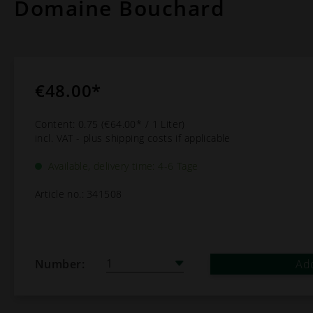
Domaine Bouchard
€48.00*
Content:
0.75
(€64.00* / 1 Liter)
incl. VAT - plus shipping costs if applicable
Available, delivery time: 4-6 Tage
Article no.:
341508
Number:
Add